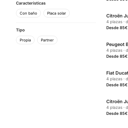
Características
Con baño
Placa solar
Citroën J
Propia
4 plazas · 
Desde 85€
Tipo
Propia
Partner
Peugeot B
Propia
4 plazas · 
Desde 85€
Fiat Duc
Propia
4 plazas · 
Desde 85€
Citroën 
Propia
4 plazas · 
Desde 85€