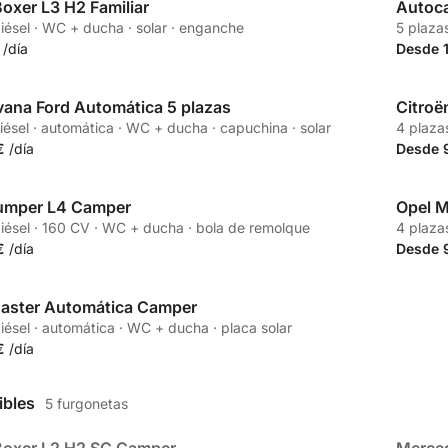
oxer L3 H2 Familiar
Autoca
Partne
diésel · WC + ducha · solar · enganche
5 plazas
/día
Desde 
ana Ford Automática 5 plazas
Citroë
Partne
diésel · automática · WC + ducha · capuchina · solar
4 plaza
€
/día
Desde 
Jumper L4 Camper
Opel 
Partne
diésel · 160 CV · WC + ducha · bola de remolque
4 plazas
€
/día
Desde 
Master Automática Camper
diésel · automática · WC + ducha · placa solar
€
/día
ibles
5 furgonetas