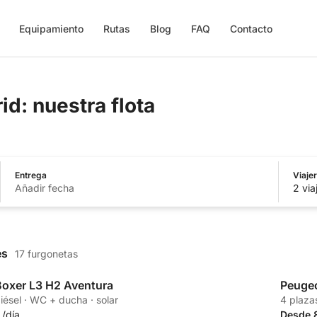
Equipamiento
Rutas
Blog
FAQ
Contacto
d: nuestra flota
Entrega
Viaje
Añadir fecha
2
via
es
17 furgonetas
oxer L3 H2 Aventura
Peugeo
Propia
diésel · WC + ducha · solar
4 plazas
/día
Desde 