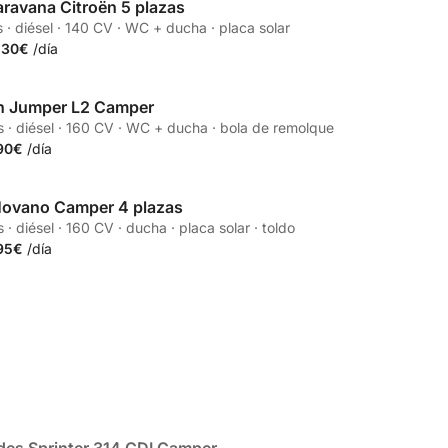
ravana Citroën 5 plazas
r
 · diésel · 140 CV · WC + ducha · placa solar
130€
/día
n Jumper L2 Camper
r
s · diésel · 160 CV · WC + ducha · bola de remolque
90€
/día
Movano Camper 4 plazas
r
 · diésel · 160 CV · ducha · placa solar · toldo
95€
/día