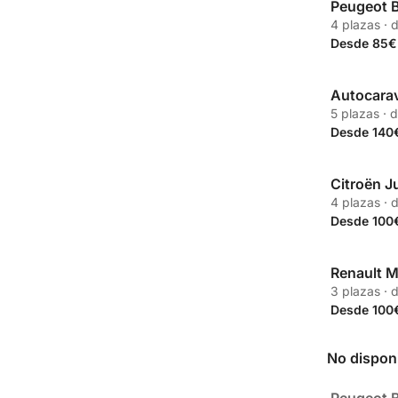
Peugeot B
Propia
4 plazas · 
Desde 85€
Autocarav
Partner
5 plazas · 
Desde 140
Citroën 
Partner
4 plazas · 
Desde 100
Renault 
Partner
3 plazas · 
Desde 100
No dispon