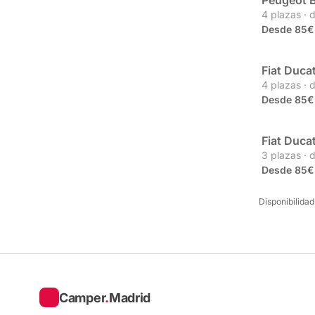
Peugeot 
Partner
4 plazas · 
Desde 85€
Fiat Duca
Propia
4 plazas · 
Desde 85€
Fiat Duca
Propia
3 plazas · 
Desde 85€
Disponibilidad
Camper
.
Madrid