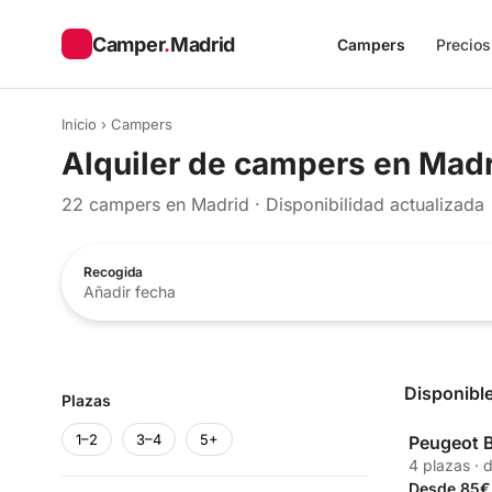
Camper
.
Madrid
Campers
Precios
Inicio
›
Campers
Alquiler de campers en Madri
22 campers en Madrid · Disponibilidad actualizada
Recogida
Añadir fecha
Disponibl
Plazas
1–2
3–4
5+
Peugeot B
Propia
4 plazas · 
Desde 85€