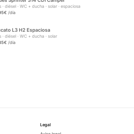
es Sprinter 314 CDI Camper
r
 · diésel · WC + ducha · solar · espaciosa
95€
/día
ucato L3 H2 Espaciosa
 · diésel · WC + ducha · solar
85€
/día
Legal
Aviso legal