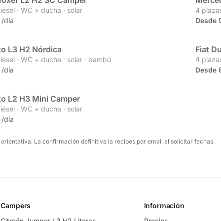
Boxer L2 H2 SC Camper
Merced
Partne
diésel · WC + ducha · solar
4 plazas
/día
Desde 
to L3 H2 Nórdica
Fiat D
Propia
diésel · WC + ducha · solar · bambú
4 plazas
/día
Desde 
to L2 H3 Mini Camper
diésel · WC + ducha · solar
/día
 orientativa. La confirmación definitiva la recibes por email al solicitar fechas.
Campers
Información
Citroën Jumper L3 H2 Literas
Precios