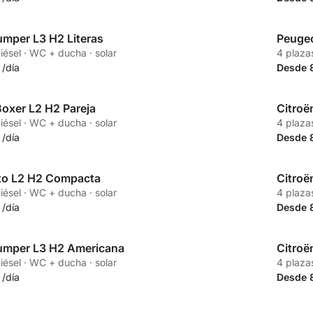
umper L3 H2 Literas
Peugeo
Propia
diésel · WC + ducha · solar
4 plazas
/día
Desde 
oxer L2 H2 Pareja
Citroë
Propia
diésel · WC + ducha · solar
4 plazas
/día
Desde 
ato L2 H2 Compacta
Citroë
Propia
diésel · WC + ducha · solar
4 plazas
/día
Desde 
Jumper L3 H2 Americana
Citroë
Propia
diésel · WC + ducha · solar
4 plazas
/día
Desde 