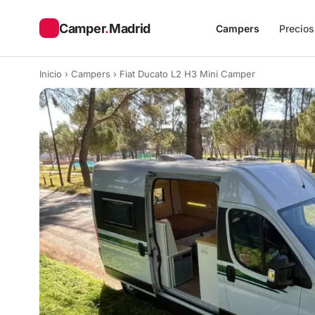
Camper
.
Madrid
Campers
Precios
Inicio
›
Campers
›
Fiat Ducato L2 H3 Mini Camper