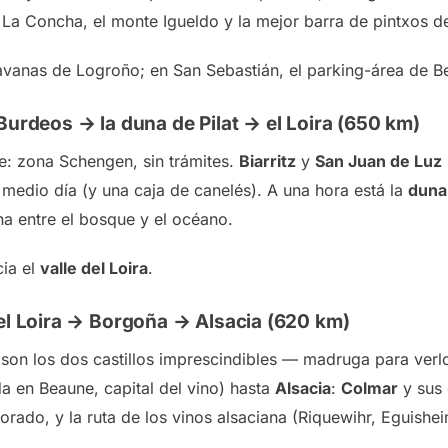
e La Concha, el monte Igueldo y la mejor barra de pintxos d
avanas de Logroño; en San Sebastián, el parking-área de B
Burdeos → la duna de Pilat → el Loira (650 km)
le: zona Schengen, sin trámites.
Biarritz
y
San Juan de Luz
edio día (y una caja de canelés). A una hora está la
duna 
a entre el bosque y el océano.
cia el
valle del Loira
.
del Loira → Borgoña → Alsacia (620 km)
son los dos castillos imprescindibles — madruga para verl
a en Beaune, capital del vino) hasta
Alsacia
:
Colmar
y sus 
rado, y la ruta de los vinos alsaciana (Riquewihr, Eguishe