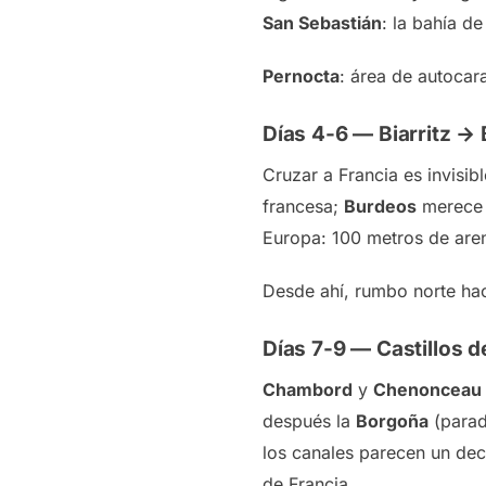
San Sebastián
: la bahía d
Pernocta
: área de autocar
Días 4-6 — Biarritz → 
Cruzar a Francia es invisib
francesa;
Burdeos
merece m
Europa: 100 metros de aren
Desde ahí, rumbo norte ha
Días 7-9 — Castillos 
Chambord
y
Chenonceau
después la
Borgoña
(parad
los canales parecen un deco
de Francia.