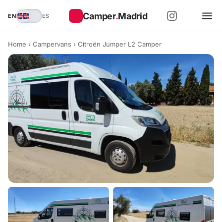
Camper
.
Madrid
EN
ES
Home
›
Campervans
›
Citroën Jumper L2 Camper