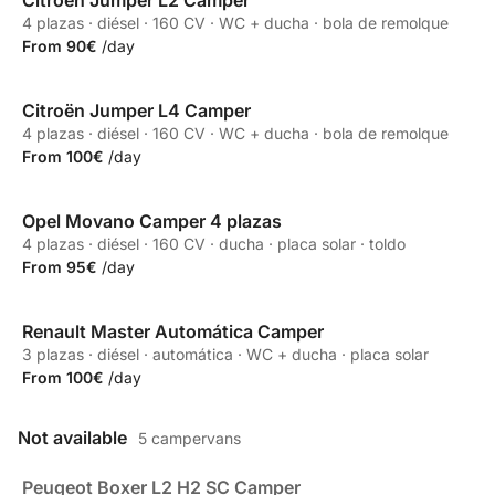
Citroën Jumper L2 Camper
Partner
4 plazas · diésel · 160 CV · WC + ducha · bola de remolque
From 90€
/day
Citroën Jumper L4 Camper
Partner
4 plazas · diésel · 160 CV · WC + ducha · bola de remolque
From 100€
/day
Opel Movano Camper 4 plazas
Partner
4 plazas · diésel · 160 CV · ducha · placa solar · toldo
From 95€
/day
Renault Master Automática Camper
Partner
3 plazas · diésel · automática · WC + ducha · placa solar
From 100€
/day
Not available
5 campervans
Peugeot Boxer L2 H2 SC Camper
Partner