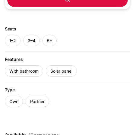
Seats
1–2
3–4
5+
Features
With bathroom
Solar panel
Type
Own
Partner
Available
17 campervans