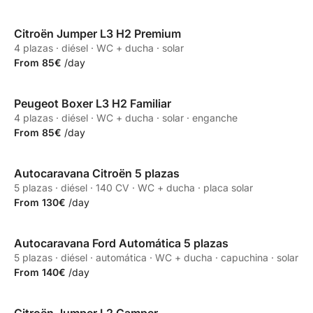
Citroën Jumper L3 H2 Premium
Propia
4 plazas · diésel · WC + ducha · solar
From 85€
/day
Peugeot Boxer L3 H2 Familiar
Propia
4 plazas · diésel · WC + ducha · solar · enganche
From 85€
/day
Autocaravana Citroën 5 plazas
Partner
5 plazas · diésel · 140 CV · WC + ducha · placa solar
From 130€
/day
Autocaravana Ford Automática 5 plazas
Partner
5 plazas · diésel · automática · WC + ducha · capuchina · solar
From 140€
/day