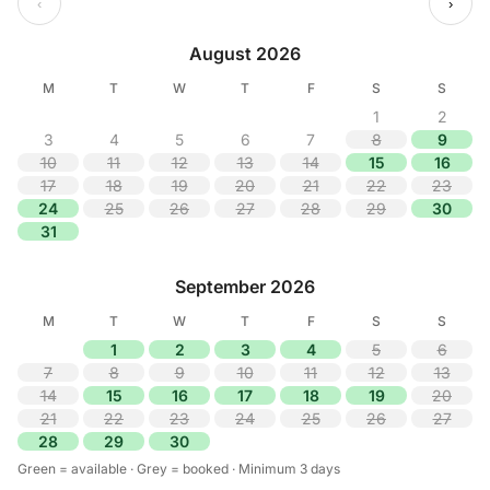
‹
›
August 2026
M
T
W
T
F
S
S
1
2
3
4
5
6
7
8
9
10
11
12
13
14
15
16
17
18
19
20
21
22
23
24
25
26
27
28
29
30
31
September 2026
M
T
W
T
F
S
S
1
2
3
4
5
6
7
8
9
10
11
12
13
14
15
16
17
18
19
20
21
22
23
24
25
26
27
28
29
30
Green = available · Grey = booked · Minimum 3 days