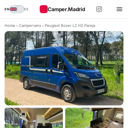
Camper
.
Madrid
EN
ES
Home
›
Campervans
›
Peugeot Boxer L2 H2 Pareja