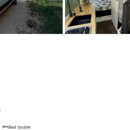
d
Bed double