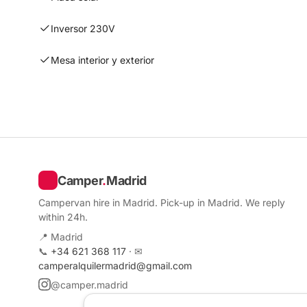
Inversor 230V
Mesa interior y exterior
Camper
.
Madrid
Campervan hire in Madrid. Pick-up in Madrid. We reply
within 24h.
📍 Madrid
📞
+34 621 368 117
· ✉
camperalquilermadrid@gmail.com
@camper.madrid