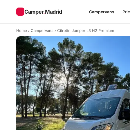
Camper
.
Madrid
Campervans
Pri
Home
›
Campervans
›
Citroën Jumper L3 H2 Premium