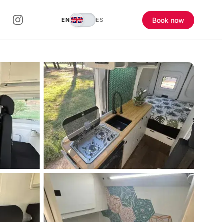
Book now
EN
ES