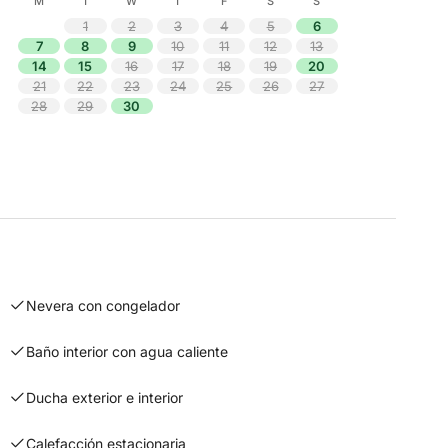
M
T
W
T
F
S
S
1
2
3
4
5
6
7
8
9
10
11
12
13
14
15
16
17
18
19
20
21
22
23
24
25
26
27
28
29
30
Nevera con congelador
Baño interior con agua caliente
Ducha exterior e interior
Calefacción estacionaria