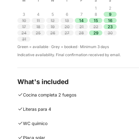
M
T
W
T
F
S
S
1
2
3
4
5
6
7
8
9
10
11
12
13
14
15
16
17
18
19
20
21
22
23
24
25
26
27
28
29
30
31
Green = available · Grey = booked · Minimum 3 days
Indicative availability. Final confirmation received by email.
What's included
Cocina completa 2 fuegos
Literas para 4
WC químico
Placa solar